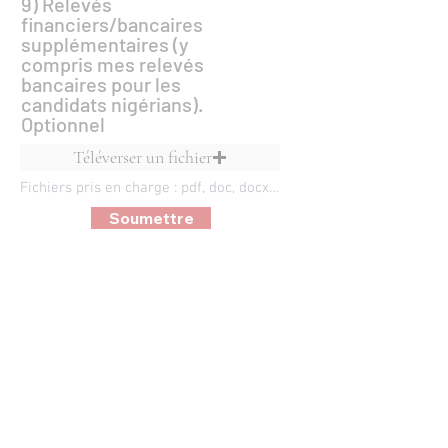
9) Relevés
financiers/bancaires
supplémentaires (y
compris mes relevés
bancaires pour les
candidats nigérians).
Optionnel
Téléverser un fichier
Fichiers pris en charge : pdf, doc, docx, ppt, pptx, xls, xlsx, odp, odt, epub
Soumettre